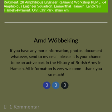
Regiment
,
28 Amphibious Engineer Regiment Workshop REME
,
64
Amphibious Engineer Squadron
,
Emmerthal
,
Hameln
,
Landkreis
Hameln-Pyrmont
,
Ohr
,
Ohr Park
,
rhino em
Arnd Wöbbeking
If you have any more information, photos, document
whatever, send to my email please. It is your chance
to be an active part in the History of British Army in
Hameln. All information is very welcome - thank you
so much!
1 Kommentar