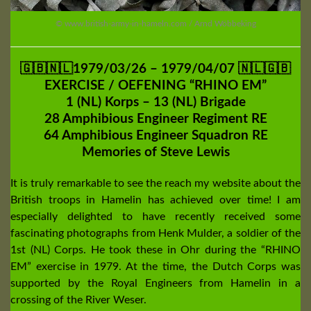
© www.british-army-in-hameln.com / Arnd Wöbbeking
🇬🇧🇳🇱1979/03/26 – 1979/04/07 🇳🇱🇬🇧
EXERCISE / OEFENING “RHINO EM”
1 (NL) Korps – 13 (NL) Brigade
28 Amphibious Engineer Regiment RE
64 Amphibious Engineer Squadron RE
Memories of Steve Lewis
It is truly remarkable to see the reach my website about the
British troops in Hamelin has achieved over time! I am
especially delighted to have recently received some
fascinating photographs from Henk Mulder, a soldier of the
1st (NL) Corps. He took these in Ohr during the “RHINO
EM” exercise in 1979. At the time, the Dutch Corps was
supported by the Royal Engineers from Hamelin in a
crossing of the River Weser.