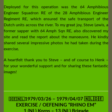
Deployed for this operation was the 64 Amphibious
Engineer Squadron RE of the 28 Amphibious Engineer
Regiment RE, which ensured the safe transport of the
Dutch units across the river. To my great joy, Steve Lewis, a
former sapper with 64 Amph Sqn RE, also discovered my
site and read the report about the manoeuvre. He kindly
shared several impressive photos he had taken during the
exercise.
A heartfelt thank you to Steve – and of course to Henk –
for your wonderful support and for sharing these fantastic
images!
1979/03/26 – 1979/04/07 🇳🇱🇩🇪
🇩🇪🇳🇱
EXERCISE / OEFENING “RHINO EM”
1 (NL) Korps – 13 (NL) Brigade