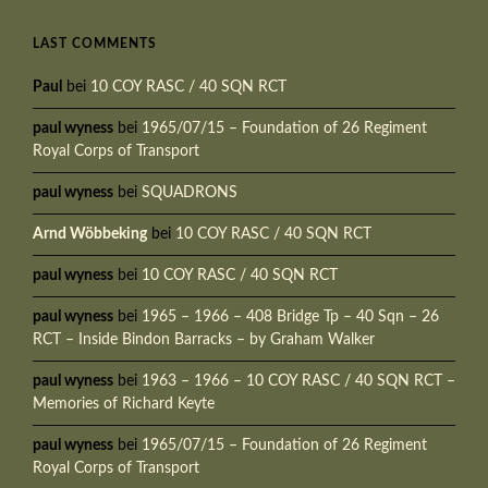
LAST COMMENTS
Paul
bei
10 COY RASC / 40 SQN RCT
paul wyness
bei
1965/07/15 – Foundation of 26 Regiment
Royal Corps of Transport
paul wyness
bei
SQUADRONS
Arnd Wöbbeking
bei
10 COY RASC / 40 SQN RCT
paul wyness
bei
10 COY RASC / 40 SQN RCT
paul wyness
bei
1965 – 1966 – 408 Bridge Tp – 40 Sqn – 26
RCT – Inside Bindon Barracks – by Graham Walker
paul wyness
bei
1963 – 1966 – 10 COY RASC / 40 SQN RCT –
Memories of Richard Keyte
paul wyness
bei
1965/07/15 – Foundation of 26 Regiment
Royal Corps of Transport