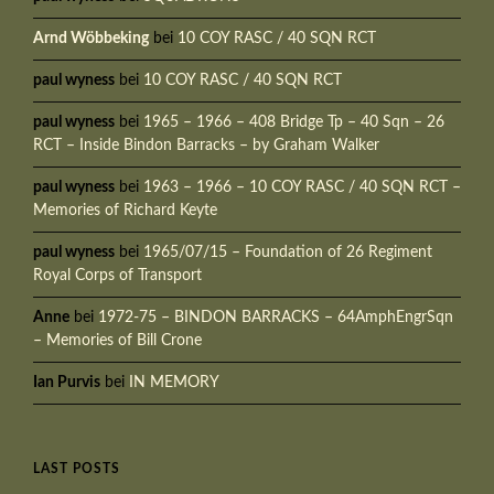
Arnd Wöbbeking
bei
10 COY RASC / 40 SQN RCT
paul wyness
bei
10 COY RASC / 40 SQN RCT
paul wyness
bei
1965 – 1966 – 408 Bridge Tp – 40 Sqn – 26
RCT – Inside Bindon Barracks – by Graham Walker
paul wyness
bei
1963 – 1966 – 10 COY RASC / 40 SQN RCT –
Memories of Richard Keyte
paul wyness
bei
1965/07/15 – Foundation of 26 Regiment
Royal Corps of Transport
Anne
bei
1972-75 – BINDON BARRACKS – 64AmphEngrSqn
– Memories of Bill Crone
Ian Purvis
bei
IN MEMORY
LAST POSTS