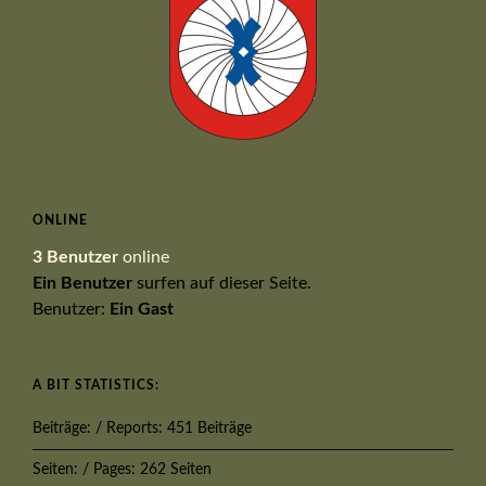
ONLINE
3 Benutzer
online
Ein Benutzer
surfen auf dieser Seite.
Benutzer:
Ein Gast
A BIT STATISTICS:
Beiträge: / Reports: 451 Beiträge
Seiten: / Pages: 262 Seiten