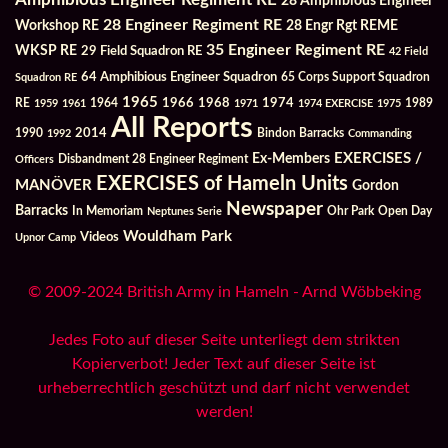
28 Amphibious Engineer
28 Engineer Regiment RE
Workshop RE
28 Engr Rgt REME
35 Engineer Regiment RE
WKSP RE
29 Field Squadron RE
42 Field
64 Amphibious Engineer Squadron
Squadron RE
65 Corps Support Squadron
1965
1968
1964
1966
1974
RE
1959
1961
1971
1974 EXERCISE
1975
1989
All Reports
2014
Bindon Barracks
1990
1992
Commanding
Ex-Members
EXERCISES /
Officers
Disbandment 28 Engineer Regiment
EXERCISES of Hameln Units
MANÖVER
Gordon
Newspaper
Barracks
In Memoriam
Ohr Park
Open Day
Neptunes Serie
Wouldham Park
Videos
Upnor Camp
© 2009-2024 British Army in Hameln - Arnd Wöbbeking
Jedes Foto auf dieser Seite unterliegt dem strikten
Kopierverbot! Jeder Text auf dieser Seite ist
urheberrechtlich geschützt und darf nicht verwendet
werden!