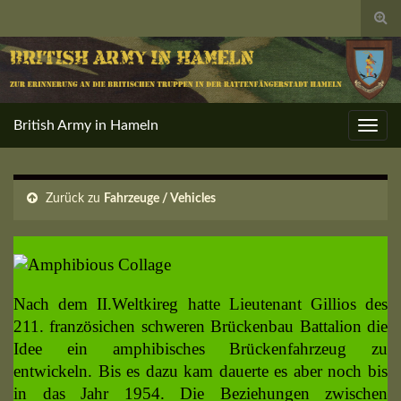
Togg
sear
for
British Army in Hameln
Toggl
navig
Zurück zu
Fahrzeuge / Vehicles
Nach dem II.Weltkireg hatte Lieutenant Gillios des
211. französichen schweren Brückenbau Battalion die
Idee ein amphibisches Brückenfahrzeug zu
entwickeln. Bis es dazu kam dauerte es aber noch bis
in das Jahr 1954. Die Beziehungen zwischen