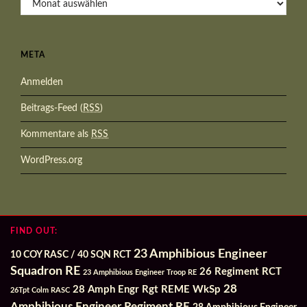
META
Anmelden
Beitrags-Feed (
RSS
)
Kommentare als
RSS
WordPress.org
FIND OUT:
23 Amphibious Engineer
10 COY RASC / 40 SQN RCT
Squadron RE
26 Regiment RCT
23 Amphibious Engineer Troop RE
28
28 Amph Engr Rgt REME WkSp
26Tpt Colm RASC
Amphibious Engineer Regiment RE