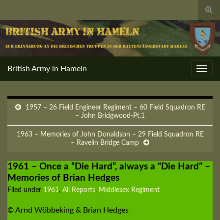
Togg
sear
for
British Army in Hameln
Toggl
navig
1957 – 26 Field Engineer Regiment – 60 Field Squadron RE
– John Bridgwood-Pt.1
1963 – Memories of John Donaldson – 29 Field Squadron RE
– Ravelin Bridge Camp
1961 – Once a “Die Hard”, always a “Die Hard” –
Memories of Brian Hedges
Filed under
1961
,
All Reports
,
Middlesex Regiment
© Arnd Wöbbeking & Brian Hedges