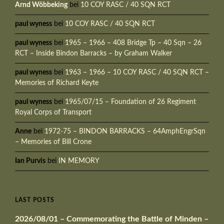
Arnd Wöbbeking
bei
10 COY RASC / 40 SQN RCT
paul wyness
bei
10 COY RASC / 40 SQN RCT
paul wyness
bei
1965 – 1966 – 408 Bridge Tp – 40 Sqn – 26
RCT – Inside Bindon Barracks – by Graham Walker
paul wyness
bei
1963 – 1966 – 10 COY RASC / 40 SQN RCT –
Memories of Richard Keyte
paul wyness
bei
1965/07/15 – Foundation of 26 Regiment
Royal Corps of Transport
Anne
bei
1972-75 – BINDON BARRACKS – 64AmphEngrSqn
– Memories of Bill Crone
Ian Purvis
bei
IN MEMORY
LAST POSTS
2026/08/01 – Commemorating the Battle of Minden –