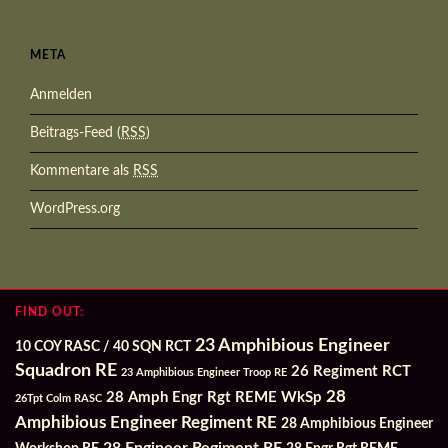
META
Anmelden
Beitrags-Feed (
RSS
)
Kommentare als
RSS
WordPress.org
FIND OUT:
23 Amphibious Engineer
10 COY RASC / 40 SQN RCT
Squadron RE
26 Regiment RCT
23 Amphibious Engineer Troop RE
28
28 Amph Engr Rgt REME WkSp
26Tpt Colm RASC
Amphibious Engineer Regiment RE
28 Amphibious Engineer
28 Engineer Regiment RE