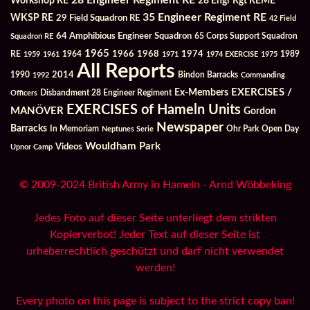
Workshop RE
28 Engr Rgt REME
35 Engineer Regiment RE
WKSP RE
29 Field Squadron RE
42 Field
64 Amphibious Engineer Squadron
Squadron RE
65 Corps Support Squadron
1965
1968
1964
1966
1974
RE
1959
1961
1971
1974 EXERCISE
1975
1989
All Reports
2014
Bindon Barracks
1990
1992
Commanding
Ex-Members
EXERCISES /
Officers
Disbandment 28 Engineer Regiment
EXERCISES of Hameln Units
MANÖVER
Gordon
Newspaper
Barracks
In Memoriam
Ohr Park
Open Day
Neptunes Serie
Wouldham Park
Videos
Upnor Camp
© 2009-2024 British Army in Hameln - Arnd Wöbbeking
Jedes Foto auf dieser Seite unterliegt dem strikten
Kopierverbot! Jeder Text auf dieser Seite ist
urheberrechtlich geschützt und darf nicht verwendet
werden!
Every photo on this page is subject to the strict copy ban!