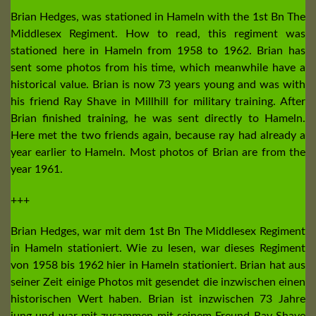
Brian Hedges, was stationed in Hameln with the 1st Bn The
Middlesex Regiment. How to read, this regiment was
stationed here in Hameln from 1958 to 1962. Brian has
sent some photos from his time, which meanwhile have a
historical value. Brian is now 73 years young and was with
his friend Ray Shave in Millhill for military training. After
Brian finished training, he was sent directly to Hameln.
Here met the two friends again, because ray had already a
year earlier to Hameln. Most photos of Brian are from the
year 1961.
+++
Brian Hedges, war mit dem 1st Bn The Middlesex Regiment
in Hameln stationiert. Wie zu lesen, war dieses Regiment
von 1958 bis 1962 hier in Hameln stationiert. Brian hat aus
seiner Zeit einige Photos mit gesendet die inzwischen einen
historischen Wert haben. Brian ist inzwischen 73 Jahre
jung und war mit zusammen mit seinem Freund Ray Shave