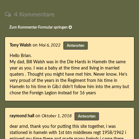
4 Kommentare
Zum Kommentar-Formular springen
Tony Walsh
on
Mai 6, 2022
Antworten
Hello Brian.
My dad, Bill Walsh was in the Die Hards in Hameln the same
year as you. I was a baby at the time and living in married
quaters . Thought you might have met him. Never know. He’s
very proud of the years in the Regiment from his time in
Hameln to his time in Gib.I didn’t follow him into the army but
chose the Foreign Legion instead for 16 years
raymond hall
on
Oktober 1, 2018
Antworten
dear arnd, thank you for putting this site together, i was
stationed in hameln with 1st btn middlesex regt 1958/1962 i
enjoyed my time there and made many freinds.i came there