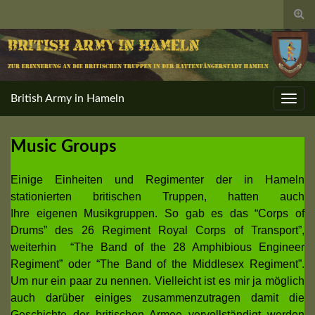
Togg
sear
for
British Army in Hameln
Toggl
navig
Music Groups
Einige Einheiten und Regimenter der in Hameln
stationierten britischen Truppen, hatten auch
Ihre eigenen Musikgruppen. So gab es das “Corps of
Drums” des 26 Regiment Royal Corps of Transport”,
weiterhin “The Band of the 28 Amphibious Engineer
Regiment” oder “The Band of the Middlesex Regiment”.
Um nur ein paar zu nennen. Vielleicht ist es mir ja möglich
auch darüber einiges zusammenzutragen damit die
Geschichte der britischen Armee vervollständigt werden