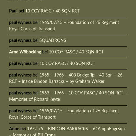
Paul
bei
10 COY RASC / 40 SQN RCT
paul wyness
bei
1965/07/15 – Foundation of 26 Regiment
Royal Corps of Transport
paul wyness
bei
SQUADRONS
Arnd Wöbbeking
bei
10 COY RASC / 40 SQN RCT
paul wyness
bei
10 COY RASC / 40 SQN RCT
paul wyness
bei
1965 – 1966 – 408 Bridge Tp – 40 Sqn – 26
RCT – Inside Bindon Barracks – by Graham Walker
paul wyness
bei
1963 – 1966 – 10 COY RASC / 40 SQN RCT –
Memories of Richard Keyte
paul wyness
bei
1965/07/15 – Foundation of 26 Regiment
Royal Corps of Transport
Anne
bei
1972-75 – BINDON BARRACKS – 64AmphEngrSqn
– Memories of Bill Crone