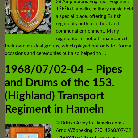
28 Amphibious Engineer Regiment
🇬🇧 In Hamelin, military music held
a special place, offering British
regiments both a cultural and
communal enrichment. Many
regiments—if not all—maintained
their own musical groups, which played not only for formal
occasions and ceremonies but also helped to …
1968/07/02-04 – Pipes
and Drums of the 153.
(Highland) Transport
Regiment in Hameln
© British Army in Hameln.com /
Arnd Wöbbeking 🇬🇧 1968/07/02
– 1968/07/04 🇬🇧 Pipes and