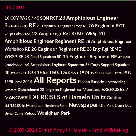
FIND OUT:
23 Amphibious Engineer
10 COY RASC / 40 SQN RCT
Squadron RE
26 Regiment RCT
23 Amphibious Engineer Troop RE
28
28 Amph Engr Rgt REME WkSp
26Tpt Colm RASC
Amphibious Engineer Regiment RE
28 Amphibious Engineer
28 Engineer Regiment RE
Workshop RE
28 Engr Rgt REME
35 Engineer Regiment RE
WKSP RE
29 Field Squadron RE
42 Field
64 Amphibious Engineer Squadron
Squadron RE
65 Corps Support Squadron
1965
1968
1964
1966
1974
RE
1959
1961
1971
1974 EXERCISE
1975
1989
All Reports
2014
Bindon Barracks
1990
1992
Commanding
Ex-Members
EXERCISES /
Officers
Disbandment 28 Engineer Regiment
EXERCISES of Hameln Units
MANÖVER
Gordon
Newspaper
Barracks
In Memoriam
Ohr Park
Open Day
Neptunes Serie
Wouldham Park
Videos
Upnor Camp
© 2009-2024 British Army in Hameln - Arnd Wöbbeking