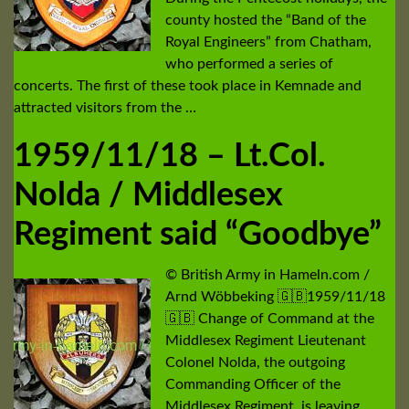
county hosted the “Band of the
Royal Engineers” from Chatham,
who performed a series of
concerts. The first of these took place in Kemnade and
attracted visitors from the …
1959/11/18 – Lt.Col.
Nolda / Middlesex
Regiment said “Goodbye”
© British Army in Hameln.com /
Arnd Wöbbeking 🇬🇧1959/11/18
🇬🇧 Change of Command at the
Middlesex Regiment Lieutenant
Colonel Nolda, the outgoing
Commanding Officer of the
Middlesex Regiment, is leaving