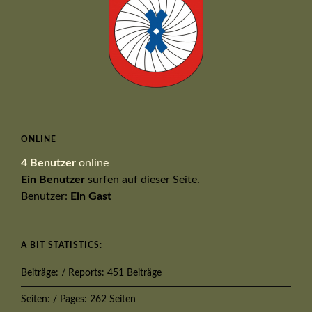
ONLINE
4 Benutzer
online
Ein Benutzer
surfen auf dieser Seite.
Benutzer:
Ein Gast
A BIT STATISTICS:
Beiträge: / Reports: 451 Beiträge
Seiten: / Pages: 262 Seiten