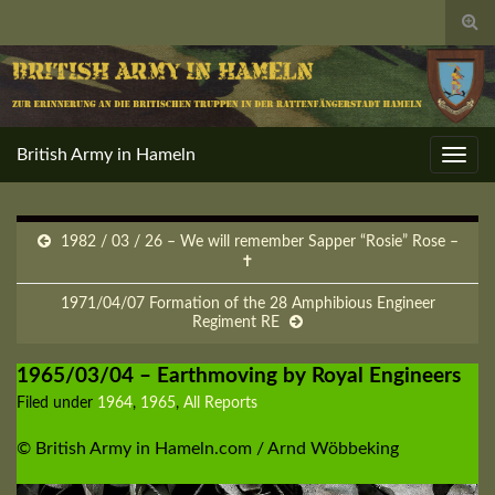
Togg
sear
for
British Army in Hameln
Toggl
navig
1982 / 03 / 26 – We will remember Sapper “Rosie” Rose –
✝
1971/04/07 Formation of the 28 Amphibious Engineer
Regiment RE
1965/03/04 – Earthmoving by Royal Engineers
Filed under
1964
,
1965
,
All Reports
© British Army in Hameln.com / Arnd Wöbbeking