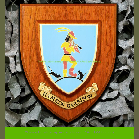
© www.british-army-in-hameln.com / Arnd Wöbbeking