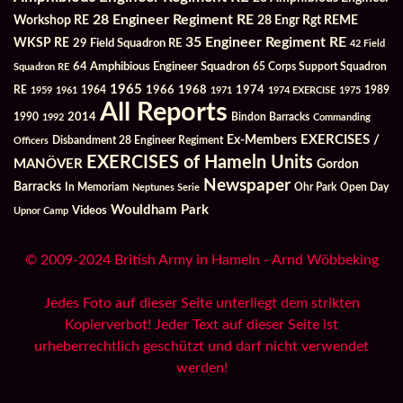
28 Engineer Regiment RE
Workshop RE
28 Engr Rgt REME
35 Engineer Regiment RE
WKSP RE
29 Field Squadron RE
42 Field
64 Amphibious Engineer Squadron
Squadron RE
65 Corps Support Squadron
1965
1968
1964
1966
1974
RE
1959
1961
1971
1974 EXERCISE
1975
1989
All Reports
2014
Bindon Barracks
1990
1992
Commanding
Ex-Members
EXERCISES /
Officers
Disbandment 28 Engineer Regiment
EXERCISES of Hameln Units
MANÖVER
Gordon
Newspaper
Barracks
In Memoriam
Ohr Park
Open Day
Neptunes Serie
Wouldham Park
Videos
Upnor Camp
© 2009-2024 British Army in Hameln - Arnd Wöbbeking
Jedes Foto auf dieser Seite unterliegt dem strikten
Kopierverbot! Jeder Text auf dieser Seite ist
urheberrechtlich geschützt und darf nicht verwendet
werden!