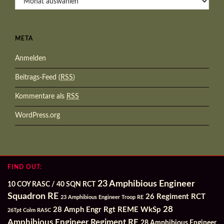
META
Anmelden
Beitrags-Feed (
RSS
)
Kommentare als
RSS
WordPress.org
FIND OUT:
23 Amphibious Engineer
10 COY RASC / 40 SQN RCT
Squadron RE
26 Regiment RCT
23 Amphibious Engineer Troop RE
28
28 Amph Engr Rgt REME WkSp
26Tpt Colm RASC
Amphibious Engineer Regiment RE
28 Amphibious Engineer