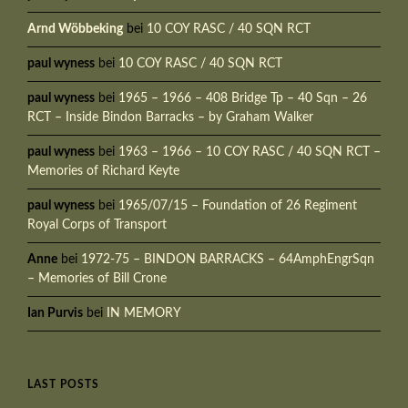
Arnd Wöbbeking
bei
10 COY RASC / 40 SQN RCT
paul wyness
bei
10 COY RASC / 40 SQN RCT
paul wyness
bei
1965 – 1966 – 408 Bridge Tp – 40 Sqn – 26
RCT – Inside Bindon Barracks – by Graham Walker
paul wyness
bei
1963 – 1966 – 10 COY RASC / 40 SQN RCT –
Memories of Richard Keyte
paul wyness
bei
1965/07/15 – Foundation of 26 Regiment
Royal Corps of Transport
Anne
bei
1972-75 – BINDON BARRACKS – 64AmphEngrSqn
– Memories of Bill Crone
Ian Purvis
bei
IN MEMORY
LAST POSTS