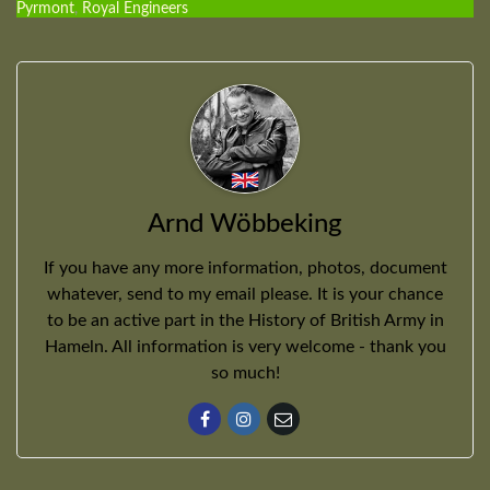
Pyrmont
,
Royal Engineers
Arnd Wöbbeking
If you have any more information, photos, document
whatever, send to my email please. It is your chance
to be an active part in the History of British Army in
Hameln. All information is very welcome - thank you
so much!