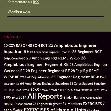
Kommentare als
RSS
WordPress.org
FIND OUT:
23 Amphibious Engineer
10 COY RASC / 40 SQN RCT
Squadron RE
26 Regiment RCT
23 Amphibious Engineer Troop RE
28
28 Amph Engr Rgt REME WkSp
26Tpt Colm RASC
Amphibious Engineer Regiment RE
28 Amphibious Engineer
28 Engineer Regiment RE
Workshop RE
28 Engr Rgt REME
35 Engineer Regiment RE
WKSP RE
29 Field Squadron RE
42 Field
64 Amphibious Engineer Squadron
Squadron RE
65 Corps Support Squadron
1965
1968
1964
1966
1974
RE
1959
1961
1971
1974 EXERCISE
1975
1989
All Reports
2014
Bindon Barracks
1990
1992
Commanding
Ex-Members
EXERCISES /
Officers
Disbandment 28 Engineer Regiment
EXERCISES of Hameln Units
MANÖVER
Gordon