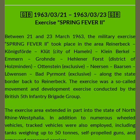
🇬🇧 1963/03/21 – 1963/03/23 🇬🇧
Exercise “SPRING FEVER II”
Between 21 and 23 March 1963, the military exercise
“SPRING FEVER II” took place in the area Reinerbeck –
Königsförde – Klüt (city of Hameln) – Klein Berkel –
Emmern – Grohnde – Hehlener Forst (district of
Holzminden) – Ottenstein (exclusive) – Neersen – Baarsen –
Löwensen – Bad Pyrmont (exclusive) – along the state
border back to Reinerbeck. The exercise was a so-called
movement and development exercise conducted by the
British 5th Infantry Brigade Group.
The exercise area extended in part into the state of North
Rhine-Westphalia. In addition to numerous wheeled
vehicles, tracked vehicles were also employed, including
tanks weighing up to 50 tonnes, self-propelled guns, and