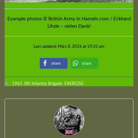
Example photos © British Army in Hameln.com / Eckhard
Uhde – vielen Dank!
Last updated: März 8, 2026 at 19:32 pm
share
share
1963
,
5th Infantry Brigade
,
EXERCISE