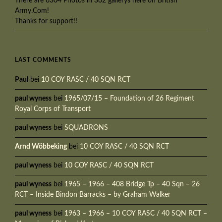
There are 6304 Photos in 362 gallerys here on British
Army.Com!
Thanks for support!!
LAST COMMENTS
Paul
bei
10 COY RASC / 40 SQN RCT
paul wyness
bei
1965/07/15 – Foundation of 26 Regiment
Royal Corps of Transport
paul wyness
bei
SQUADRONS
Arnd Wöbbeking
bei
10 COY RASC / 40 SQN RCT
paul wyness
bei
10 COY RASC / 40 SQN RCT
paul wyness
bei
1965 – 1966 – 408 Bridge Tp – 40 Sqn – 26
RCT – Inside Bindon Barracks – by Graham Walker
paul wyness
bei
1963 – 1966 – 10 COY RASC / 40 SQN RCT –