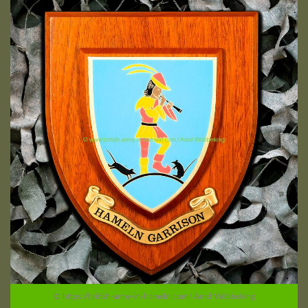
© https://british-army-in-hameln.com/ Arnd Wöbbeking