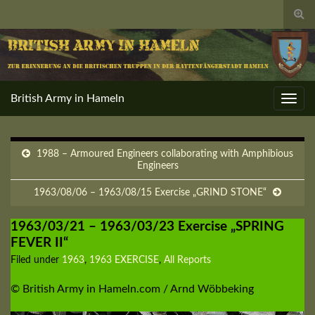
Togg
sear
for
British Army in Hameln
Toggl
navig
1988 – Armoured Engineers collaborating with Amphibious
Engineers
1963/08/06 – 1963/08/15 Exercise „GRIND STONE“
1963/03/21 – 1963/03/23 Exercise „SPRING
FEVER II“
Filed under
1963
,
1963 EXERCISE
,
All Reports
© British Army in Hameln.com / Arnd Wöbbeking