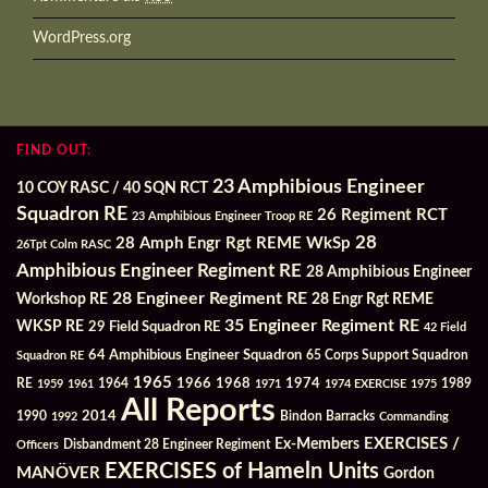
WordPress.org
FIND OUT:
23 Amphibious Engineer
10 COY RASC / 40 SQN RCT
Squadron RE
26 Regiment RCT
23 Amphibious Engineer Troop RE
28
28 Amph Engr Rgt REME WkSp
26Tpt Colm RASC
Amphibious Engineer Regiment RE
28 Amphibious Engineer
28 Engineer Regiment RE
Workshop RE
28 Engr Rgt REME
35 Engineer Regiment RE
WKSP RE
29 Field Squadron RE
42 Field
64 Amphibious Engineer Squadron
Squadron RE
65 Corps Support Squadron
1965
1968
1964
1966
1974
RE
1959
1961
1971
1974 EXERCISE
1975
1989
All Reports
2014
Bindon Barracks
1990
1992
Commanding
Ex-Members
EXERCISES /
Officers
Disbandment 28 Engineer Regiment
EXERCISES of Hameln Units
MANÖVER
Gordon