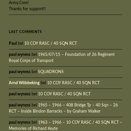
Army.Com!
Thanks for support!!
LAST COMMENTS
Paul
bei
10 COY RASC / 40 SQN RCT
paul wyness
bei
1965/07/15 – Foundation of 26 Regiment
Royal Corps of Transport
paul wyness
bei
SQUADRONS
Arnd Wöbbeking
bei
10 COY RASC / 40 SQN RCT
paul wyness
bei
10 COY RASC / 40 SQN RCT
paul wyness
bei
1965 – 1966 – 408 Bridge Tp – 40 Sqn – 26
RCT – Inside Bindon Barracks – by Graham Walker
paul wyness
bei
1963 – 1966 – 10 COY RASC / 40 SQN RCT –
Memories of Richard Keyte