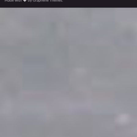
Made with
by
Graphene Themes
.