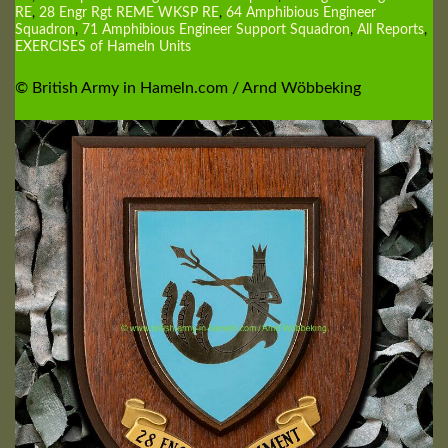
RE
,
28 Engr Rgt REME WKSP RE
,
64 Amphibious Engineer
Squadron
,
71 Amphibious Engineer Support Squadron
,
All Reports
,
EXERCISES of Hameln Units
© British Army in Hameln.com / Arnd Wöbbeking