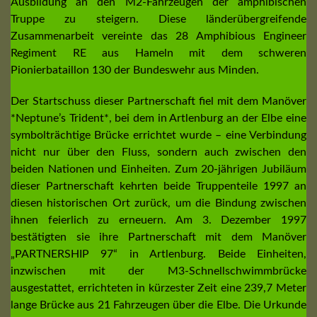
Ausbildung an den M2-Fahrzeugen der amphibischen
Truppe zu steigern. Diese länderübergreifende
Zusammenarbeit vereinte das 28 Amphibious Engineer
Regiment RE aus Hameln mit dem schweren
Pionierbataillon 130 der Bundeswehr aus Minden.
Der Startschuss dieser Partnerschaft fiel mit dem Manöver
*Neptune’s Trident*, bei dem in Artlenburg an der Elbe eine
symbolträchtige Brücke errichtet wurde – eine Verbindung
nicht nur über den Fluss, sondern auch zwischen den
beiden Nationen und Einheiten. Zum 20-jährigen Jubiläum
dieser Partnerschaft kehrten beide Truppenteile 1997 an
diesen historischen Ort zurück, um die Bindung zwischen
ihnen feierlich zu erneuern. Am 3. Dezember 1997
bestätigten sie ihre Partnerschaft mit dem Manöver
„PARTNERSHIP 97“ in Artlenburg. Beide Einheiten,
inzwischen mit der M3-Schnellschwimmbrücke
ausgestattet, errichteten in kürzester Zeit eine 239,7 Meter
lange Brücke aus 21 Fahrzeugen über die Elbe. Die Urkunde