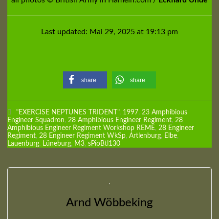
all photos © British Army in Hameln.com /
Eckhard Uhde
Last updated: Mai 29, 2025 at 19:13 pm
share
share
"EXERCISE NEPTUNES TRIDENT"
,
1997
,
23 Amphibious
Engineer Squadron
,
28 Amphibious Engineer Regiment
,
28
Amphibious Engineer Regiment Workshop REME
,
28 Engineer
Regiment
,
28 Engineer Regiment WkSp
,
Artlenburg
,
Elbe
,
Lauenburg
,
Lüneburg
,
M3
,
sPioBtl130
Arnd Wöbbeking