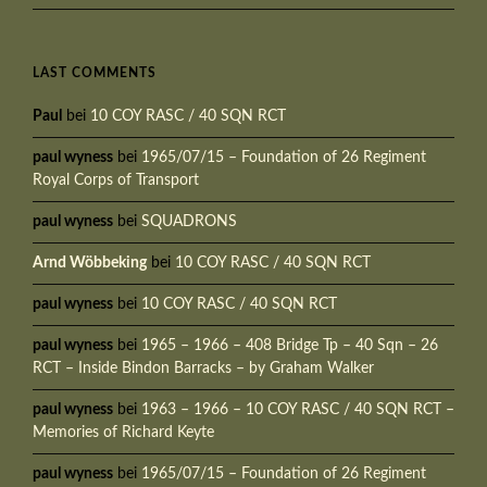
LAST COMMENTS
Paul
bei
10 COY RASC / 40 SQN RCT
paul wyness
bei
1965/07/15 – Foundation of 26 Regiment
Royal Corps of Transport
paul wyness
bei
SQUADRONS
Arnd Wöbbeking
bei
10 COY RASC / 40 SQN RCT
paul wyness
bei
10 COY RASC / 40 SQN RCT
paul wyness
bei
1965 – 1966 – 408 Bridge Tp – 40 Sqn – 26
RCT – Inside Bindon Barracks – by Graham Walker
paul wyness
bei
1963 – 1966 – 10 COY RASC / 40 SQN RCT –
Memories of Richard Keyte
paul wyness
bei
1965/07/15 – Foundation of 26 Regiment