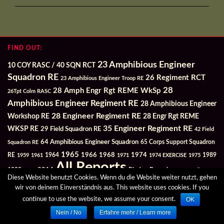
FIND OUT:
23 Amphibious Engineer
10 COY RASC / 40 SQN RCT
Squadron RE
26 Regiment RCT
23 Amphibious Engineer Troop RE
28
28 Amph Engr Rgt REME WkSp
26Tpt Colm RASC
Amphibious Engineer Regiment RE
28 Amphibious Engineer
28 Engineer Regiment RE
Workshop RE
28 Engr Rgt REME
35 Engineer Regiment RE
WKSP RE
29 Field Squadron RE
42 Field
64 Amphibious Engineer Squadron
Squadron RE
65 Corps Support Squadron
1965
1968
1964
1966
1974
RE
1959
1961
1971
1974 EXERCISE
1975
1989
All Reports
2014
Bindon Barracks
1990
1992
Commanding
Diese Website benutzt Cookies. Wenn du die Website weiter nutzt, gehen
Ex-Members
EXERCISES /
Officers
Disbandment 28 Engineer Regiment
wir von deinem Einverständnis aus. This website uses cookies. If you
EXERCISES of Hameln Units
MANÖVER
Gordon
OK
continue to use the website, we assume your consent.
Newspaper
Barracks
In Memoriam
Ohr Park
Open Day
Neptunes Serie
Nein / No
Erfahre mehr / Learn more
Wouldham Park
Videos
Upnor Camp