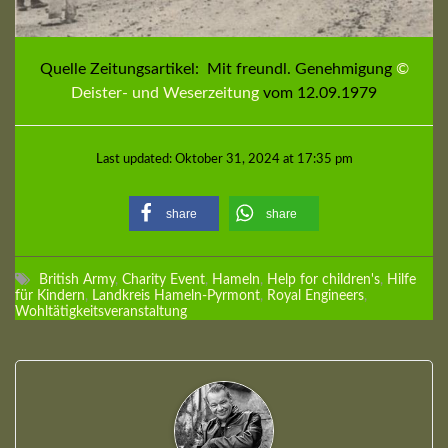
Quelle Zeitungsartikel: Mit freundl. Genehmigung
©
Deister- und Weserzeitung
vom 12.09.1979
Last updated: Oktober 31, 2024 at 17:35 pm
share
share
British Army
,
Charity Event
,
Hameln
,
Help for children's
,
Hilfe
für Kindern
,
Landkreis Hameln-Pyrmont
,
Royal Engineers
,
Wohltätigkeitsveranstaltung