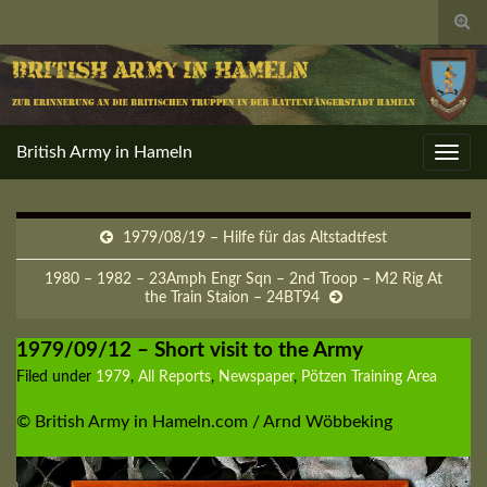
Togg
sear
for
British Army in Hameln
Toggl
navig
1979/08/19 – Hilfe für das Altstadtfest
1980 – 1982 – 23Amph Engr Sqn – 2nd Troop – M2 Rig At
the Train Staion – 24BT94
1979/09/12 – Short visit to the Army
Filed under
1979
,
All Reports
,
Newspaper
,
Pötzen Training Area
© British Army in Hameln.com / Arnd Wöbbeking