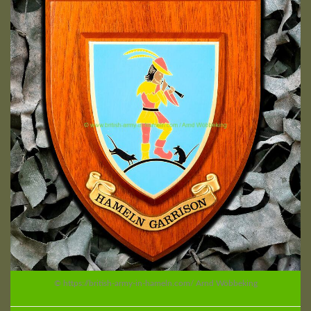
© https://british-army-in-hameln.com/ Arnd Wöbbeking