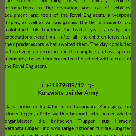
the students, including rides in military vehicles,
introductions to the operation and use of vehicles,
equipment, and tools of the Royal Engineers, a weapons
display, as well as various games. The Berlin students had
maintained this tradition for twelve years already, and
expectations were high – after all, the children knew from
their predecessors what awaited them. The day concluded
with a lively barbecue around the campfire, and as a special
memento, the soldiers presented the school with a crest of
the Royal Engineers.
1979/09/12
🇩🇪
🇩🇪
Kurzvisite bei der Army
Dass britische Soldaten eine besondere Zuneigung für
Kinder hegen, dürfte weithin bekannt sein. Immer wieder
organisierten die britischen Truppen aus Hameln
Veranstaltungen und wohltätige Aktionen für die Jüngsten
– sowohl aus Hameln selbst als auch aus anderen Städten.