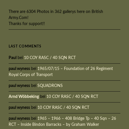
There are 6304 Photos in 362 gallerys here on British
Army.Com!
Thanks for support!!
LAST COMMENTS
Paul
bei
10 COY RASC / 40 SQN RCT
paul wyness
bei
1965/07/15 – Foundation of 26 Regiment
Royal Corps of Transport
paul wyness
bei
SQUADRONS
Arnd Wöbbeking
bei
10 COY RASC / 40 SQN RCT
paul wyness
bei
10 COY RASC / 40 SQN RCT
paul wyness
bei
1965 – 1966 – 408 Bridge Tp – 40 Sqn – 26
RCT – Inside Bindon Barracks – by Graham Walker