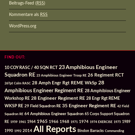
Beitrags-Feed (
RSS
)
Kommentare als
RSS
WordPress.org
FIND OUT:
23 Amphibious Engineer
10 COY RASC / 40 SQN RCT
Squadron RE
26 Regiment RCT
23 Amphibious Engineer Troop RE
28
28 Amph Engr Rgt REME WkSp
26Tpt Colm RASC
Amphibious Engineer Regiment RE
28 Amphibious Engineer
28 Engineer Regiment RE
Workshop RE
28 Engr Rgt REME
35 Engineer Regiment RE
WKSP RE
29 Field Squadron RE
42 Field
64 Amphibious Engineer Squadron
Squadron RE
65 Corps Support Squadron
1965
1968
1964
1966
1974
RE
1959
1961
1971
1974 EXERCISE
1975
1989
All Reports
2014
Bindon Barracks
1990
1992
Commanding