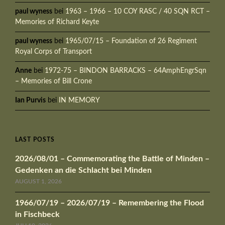
paul wyness
bei
1963 – 1966 – 10 COY RASC / 40 SQN RCT –
Memories of Richard Keyte
paul wyness
bei
1965/07/15 – Foundation of 26 Regiment
Royal Corps of Transport
Anne
bei
1972-75 – BINDON BARRACKS – 64AmphEngrSqn
– Memories of Bill Crone
Ian Purvis
bei
IN MEMORY
LAST POSTS
2026/08/01 – Commemorating the Battle of Minden –
Gedenken an die Schlacht bei Minden
AUGUST 1, 2026
1966/07/19 – 2026/07/19 – Remembering the Flood
in Fischbeck