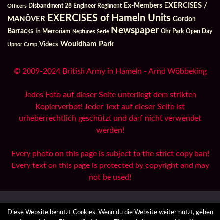
Ex-Members
EXERCISES /
Officers
Disbandment 28 Engineer Regiment
EXERCISES of Hameln Units
MANÖVER
Gordon
Newspaper
Barracks
In Memoriam
Ohr Park
Open Day
Neptunes Serie
Wouldham Park
Videos
Upnor Camp
© 2009-2024 British Army in Hameln - Arnd Wöbbeking
Jedes Foto auf dieser Seite unterliegt dem strikten
Kopierverbot! Jeder Text auf dieser Seite ist
urheberrechtlich geschützt und darf nicht verwendet
werden!
Every photo on this page is subject to the strict copy ban!
Every text on this page is protected by copyright and may
not be used!
All Reports
Archives
Danksagungen / Credits
Diese Website benutzt Cookies. Wenn du die Website weiter nutzt, gehen
Datenzugriffsanfrage
Datenschutzerklärung
Impressum