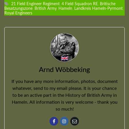
21 Field Engineer Regiment
,
4 Field Squadron RE
,
Britische
Besatzungszone
,
British Army
,
Hameln
,
Landkreis Hameln-Pyrmont
,
Royal Engineers
Arnd Wöbbeking
If you have any more information, photos, document
whatever, send to my email please. It is your chance
to be an active part in the History of British Army in
Hameln. All information is very welcome - thank you
so much!