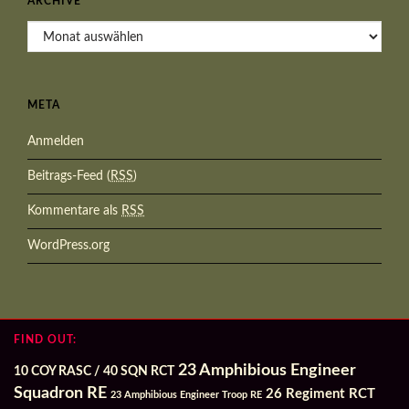
ARCHIVE
Archive
META
Anmelden
Beitrags-Feed (
RSS
)
Kommentare als
RSS
WordPress.org
FIND OUT:
23 Amphibious Engineer
10 COY RASC / 40 SQN RCT
Squadron RE
26 Regiment RCT
23 Amphibious Engineer Troop RE