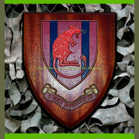
© www.british-army-in-hameln.com / Arnd Wöbbeking