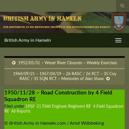
Togg
sear
for
British Army in Hameln
Toggl
navig
1952/05/31 – Weser River Closures – Weekly Exercises
1964/09/21 – 1967/04/19 – 26 RASC / 26 RCT – 35 Coy
RASC / 35 SQN RCT – Memories of Alan Shaw
1950/11/28 – Road Construction by 4 Field
Squadron RE
Filed under
1950
,
21 Field Engineer Regiment RE
,
4 Field Squadron
RE
,
All Reports
© British Army in Hameln.com / Arnd Wöbbeking