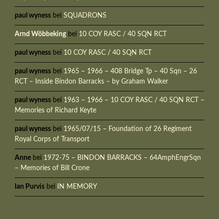
paul wyness
bei
SQUADRONS
Arnd Wöbbeking
bei
10 COY RASC / 40 SQN RCT
paul wyness
bei
10 COY RASC / 40 SQN RCT
paul wyness
bei
1965 – 1966 – 408 Bridge Tp – 40 Sqn – 26
RCT – Inside Bindon Barracks – by Graham Walker
paul wyness
bei
1963 – 1966 – 10 COY RASC / 40 SQN RCT –
Memories of Richard Keyte
paul wyness
bei
1965/07/15 – Foundation of 26 Regiment
Royal Corps of Transport
Anne
bei
1972-75 – BINDON BARRACKS – 64AmphEngrSqn
– Memories of Bill Crone
Ian Purvis
bei
IN MEMORY