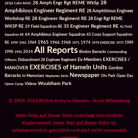
28
28 Amph Engr Rgt REME WkSp
26Tpt Colm RASC
Amphibious Engineer Regiment RE
28 Amphibious Engineer
28 Engineer Regiment RE
Workshop RE
28 Engr Rgt REME
35 Engineer Regiment RE
WKSP RE
29 Field Squadron RE
42 Field
64 Amphibious Engineer Squadron
Squadron RE
65 Corps Support Squadron
1965
1968
1964
1966
1974
RE
1959
1961
1971
1974 EXERCISE
1975
1989
All Reports
2014
Bindon Barracks
1990
1992
Commanding
Ex-Members
EXERCISES /
Officers
Disbandment 28 Engineer Regiment
EXERCISES of Hameln Units
MANÖVER
Gordon
Newspaper
Barracks
In Memoriam
Ohr Park
Open Day
Neptunes Serie
Wouldham Park
Videos
Upnor Camp
© 2009-2024 British Army in Hameln - Arnd Wöbbeking
Jedes Foto auf dieser Seite unterliegt dem strikten
Kopierverbot! Jeder Text auf dieser Seite ist
urheberrechtlich geschützt und darf nicht verwendet
werden!