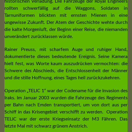
historischen Verladung. Die Fahrzeuge der Royal Engineers
rollten schwerfällig auf die Waggons, Soldaten in
Tarnuniformen blickten mit ernsten Mienen in eine
ungewisse Zukunft. Der Atem der Geschichte wehte durch
die kalte Morgenluft, der Beginn einer Reise, die niemanden
unverändert zurücklassen würde.
Rainer Preuss, mit scharfem Auge und ruhiger Hand,
dokumentierte dieses bedeutende Ereignis. Seine Kamera
hielt fest, was Worte kaum auszudrücken vermochten: die
Schwere des Abschieds, die Entschlossenheit der Männer
und die stille Hoffnung, eines Tages heil zurückzukehren.
Operation „TELIC 1“ war der Codename für die Invasion des
Iraks. Im Januar 2003 wurden die Fahrzeuge des Regiments
per Bahn nach Emden transportiert, um von dort aus per
Schiff in das Krisengebiet verschifft zu werden. Operation
TELIC war der erste Kriegseinsatz der M3 Fähren. Das
letzte Mal mit schwarz grünem Anstrich.