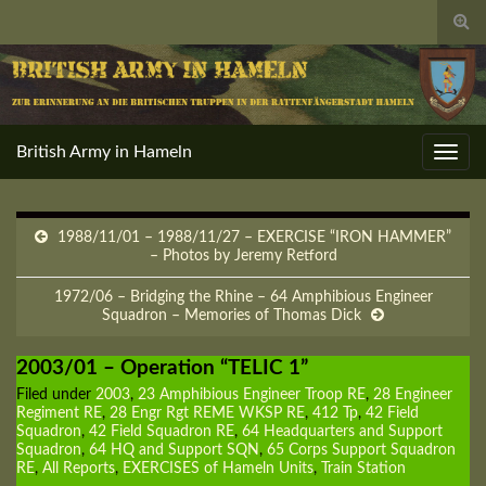
Togg
sear
for
British Army in Hameln
Toggl
navig
1988/11/01 – 1988/11/27 – EXERCISE “IRON HAMMER”
– Photos by Jeremy Retford
1972/06 – Bridging the Rhine – 64 Amphibious Engineer
Squadron – Memories of Thomas Dick
2003/01 – Operation “TELIC 1”
Filed under
2003
,
23 Amphibious Engineer Troop RE
,
28 Engineer
Regiment RE
,
28 Engr Rgt REME WKSP RE
,
412 Tp
,
42 Field
Squadron
,
42 Field Squadron RE
,
64 Headquarters and Support
Squadron
,
64 HQ and Support SQN
,
65 Corps Support Squadron
RE
,
All Reports
,
EXERCISES of Hameln Units
,
Train Station