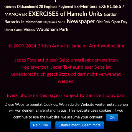
Ex-Members
EXERCISES /
Officers
Disbandment 28 Engineer Regiment
EXERCISES of Hameln Units
MANÖVER
Gordon
Newspaper
Barracks
In Memoriam
Ohr Park
Open Day
Neptunes Serie
Wouldham Park
Videos
Upnor Camp
© 2009-2024 British Army in Hameln - Arnd Wöbbeking
Jedes Foto auf dieser Seite unterliegt dem strikten
Kopierverbot! Jeder Text auf dieser Seite ist
urheberrechtlich geschützt und darf nicht verwendet
werden!
Every photo on this page is subject to the strict copy ban!
Every text on this page is protected by copyright and may
Diese Website benutzt Cookies. Wenn du die Website weiter nutzt, gehen
not be used!
wir von deinem Einverständnis aus. This website uses cookies. If you
OK
continue to use the website, we assume your consent.
Nein / No
Erfahre mehr / Learn more
All Reports
Archives
Danksagungen / Credits