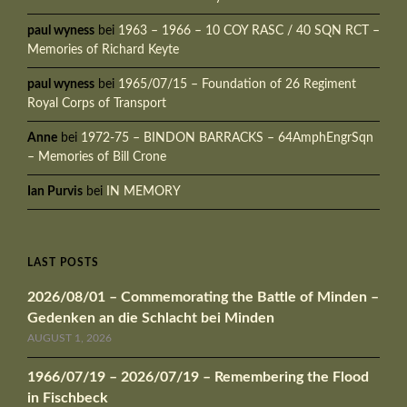
paul wyness
bei
1963 – 1966 – 10 COY RASC / 40 SQN RCT –
Memories of Richard Keyte
paul wyness
bei
1965/07/15 – Foundation of 26 Regiment
Royal Corps of Transport
Anne
bei
1972-75 – BINDON BARRACKS – 64AmphEngrSqn
– Memories of Bill Crone
Ian Purvis
bei
IN MEMORY
LAST POSTS
2026/08/01 – Commemorating the Battle of Minden –
Gedenken an die Schlacht bei Minden
AUGUST 1, 2026
1966/07/19 – 2026/07/19 – Remembering the Flood
in Fischbeck