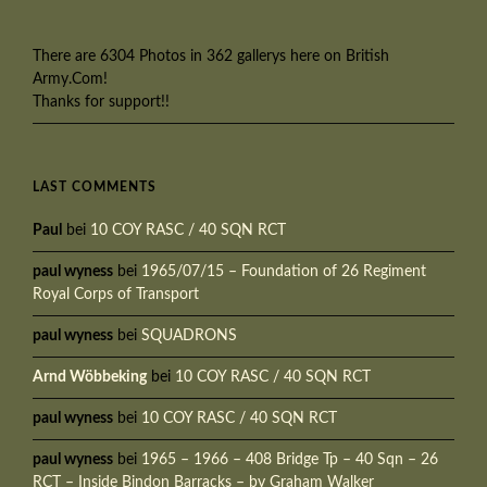
There are 6304 Photos in 362 gallerys here on British
Army.Com!
Thanks for support!!
LAST COMMENTS
Paul
bei
10 COY RASC / 40 SQN RCT
paul wyness
bei
1965/07/15 – Foundation of 26 Regiment
Royal Corps of Transport
paul wyness
bei
SQUADRONS
Arnd Wöbbeking
bei
10 COY RASC / 40 SQN RCT
paul wyness
bei
10 COY RASC / 40 SQN RCT
paul wyness
bei
1965 – 1966 – 408 Bridge Tp – 40 Sqn – 26
RCT – Inside Bindon Barracks – by Graham Walker