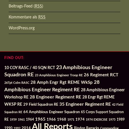
Beitrags-Feed (
RSS
)
Kommentare als
RSS
WordPress.org
FIND OUT:
23 Amphibious Engineer
10 COY RASC / 40 SQN RCT
Squadron RE
26 Regiment RCT
23 Amphibious Engineer Troop RE
28
28 Amph Engr Rgt REME WkSp
26Tpt Colm RASC
Amphibious Engineer Regiment RE
28 Amphibious Engineer
28 Engineer Regiment RE
Workshop RE
28 Engr Rgt REME
35 Engineer Regiment RE
WKSP RE
29 Field Squadron RE
42 Field
64 Amphibious Engineer Squadron
Squadron RE
65 Corps Support Squadron
1965
1968
1964
1966
1974
RE
1959
1961
1971
1974 EXERCISE
1975
1989
All Reports
2014
Bindon Barracks
1990
1992
Commanding