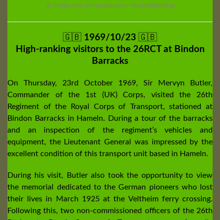
© British Army in Hameln.com / Arnd Wöbbeking
🇬🇧
1969/10/23
🇬🇧
High-ranking visitors to the 26RCT at Bindon
Barracks
On Thursday, 23rd October 1969, Sir Mervyn Butler,
Commander of the 1st (UK) Corps, visited the 26th
Regiment of the Royal Corps of Transport, stationed at
Bindon Barracks in Hameln. During a tour of the barracks
and an inspection of the regiment’s vehicles and
equipment, the Lieutenant General was impressed by the
excellent condition of this transport unit based in Hameln.
During his visit, Butler also took the opportunity to view
the memorial dedicated to the German pioneers who lost
their lives in March 1925 at the Veltheim ferry crossing.
Following this, two non-commissioned officers of the 26th