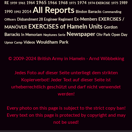
1965
1968
1964
1966
1974
RE
1959
1961
1971
1974 EXERCISE
1975
1989
All Reports
2014
Bindon Barracks
1990
1992
Commanding
Ex-Members
EXERCISES /
Officers
Disbandment 28 Engineer Regiment
EXERCISES of Hameln Units
MANÖVER
Gordon
Newspaper
Barracks
In Memoriam
Ohr Park
Open Day
Neptunes Serie
Wouldham Park
Videos
Upnor Camp
© 2009-2024 British Army in Hameln - Arnd Wöbbeking
Jedes Foto auf dieser Seite unterliegt dem strikten
Kopierverbot! Jeder Text auf dieser Seite ist
urheberrechtlich geschützt und darf nicht verwendet
werden!
Every photo on this page is subject to the strict copy ban!
Every text on this page is protected by copyright and may
not be used!