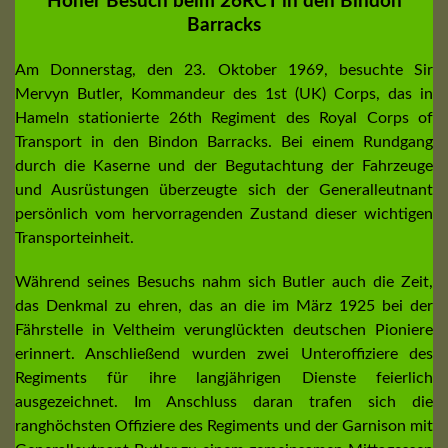
Hoher Besuch beim 26RCT in den Bindon
Barracks
Am Donnerstag, den 23. Oktober 1969, besuchte Sir
Mervyn Butler, Kommandeur des 1st (UK) Corps, das in
Hameln stationierte 26th Regiment des Royal Corps of
Transport in den Bindon Barracks. Bei einem Rundgang
durch die Kaserne und der Begutachtung der Fahrzeuge
und Ausrüstungen überzeugte sich der Generalleutnant
persönlich vom hervorragenden Zustand dieser wichtigen
Transporteinheit.
Während seines Besuchs nahm sich Butler auch die Zeit,
das Denkmal zu ehren, das an die im März 1925 bei der
Fährstelle in Veltheim verunglückten deutschen Pioniere
erinnert. Anschließend wurden zwei Unteroffiziere des
Regiments für ihre langjährigen Dienste feierlich
ausgezeichnet. Im Anschluss daran trafen sich die
ranghöchsten Offiziere des Regiments und der Garnison mit