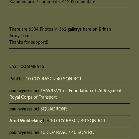
Kommentare: / comments: 412 Kommentare
There are 6304 Photos in 362 gallerys here on British
Army.Com!
Thanks for support!!
LAST COMMENTS
Paul
bei
10 COY RASC / 40 SQN RCT
paul wyness
bei
1965/07/15 – Foundation of 26 Regiment
Royal Corps of Transport
paul wyness
bei
SQUADRONS
Arnd Wöbbeking
bei
10 COY RASC / 40 SQN RCT
paul wyness
bei
10 COY RASC / 40 SQN RCT