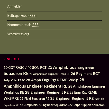
Anmelden
Beitrags-Feed (
RSS
)
Kommentare als
RSS
WordPress.org
FIND OUT:
23 Amphibious Engineer
10 COY RASC / 40 SQN RCT
Squadron RE
26 Regiment RCT
23 Amphibious Engineer Troop RE
28
28 Amph Engr Rgt REME WkSp
26Tpt Colm RASC
Amphibious Engineer Regiment RE
28 Amphibious Engineer
28 Engineer Regiment RE
Workshop RE
28 Engr Rgt REME
35 Engineer Regiment RE
WKSP RE
29 Field Squadron RE
42 Field
64 Amphibious Engineer Squadron
Squadron RE
65 Corps Support Squadron