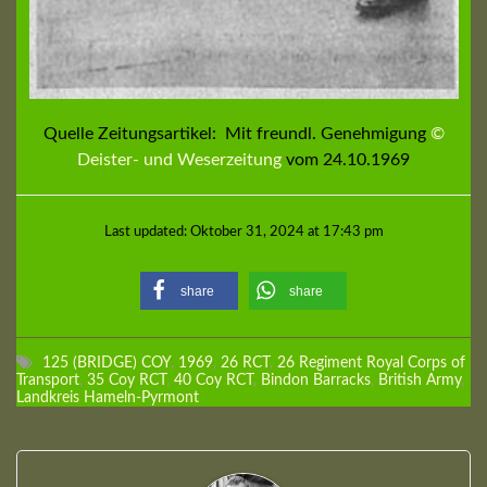
Quelle Zeitungsartikel: Mit freundl. Genehmigung
©
Deister- und Weserzeitung
vom
24.10.1969
Last updated: Oktober 31, 2024 at 17:43 pm
share
share
125 (BRIDGE) COY
,
1969
,
26 RCT
,
26 Regiment Royal Corps of
Transport
,
35 Coy RCT
,
40 Coy RCT
,
Bindon Barracks
,
British Army
,
Landkreis Hameln-Pyrmont