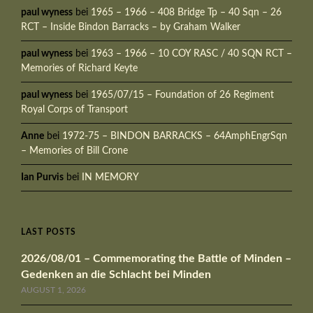
paul wyness
bei
1965 – 1966 – 408 Bridge Tp – 40 Sqn – 26
RCT – Inside Bindon Barracks – by Graham Walker
paul wyness
bei
1963 – 1966 – 10 COY RASC / 40 SQN RCT –
Memories of Richard Keyte
paul wyness
bei
1965/07/15 – Foundation of 26 Regiment
Royal Corps of Transport
Anne
bei
1972-75 – BINDON BARRACKS – 64AmphEngrSqn
– Memories of Bill Crone
Ian Purvis
bei
IN MEMORY
LAST POSTS
2026/08/01 – Commemorating the Battle of Minden –
Gedenken an die Schlacht bei Minden
AUGUST 1, 2026