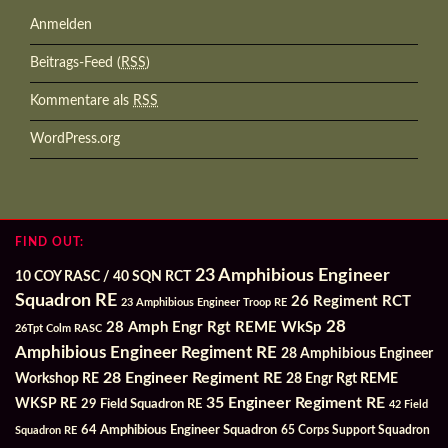
Anmelden
Beitrags-Feed (
RSS
)
Kommentare als
RSS
WordPress.org
FIND OUT:
23 Amphibious Engineer
10 COY RASC / 40 SQN RCT
Squadron RE
26 Regiment RCT
23 Amphibious Engineer Troop RE
28
28 Amph Engr Rgt REME WkSp
26Tpt Colm RASC
Amphibious Engineer Regiment RE
28 Amphibious Engineer
28 Engineer Regiment RE
Workshop RE
28 Engr Rgt REME
35 Engineer Regiment RE
WKSP RE
29 Field Squadron RE
42 Field
64 Amphibious Engineer Squadron
Squadron RE
65 Corps Support Squadron