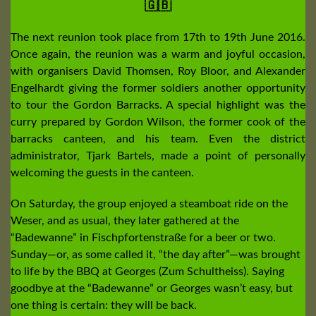
🇬🇧
The next reunion took place from 17th to 19th June 2016.
Once again, the reunion was a warm and joyful occasion,
with organisers David Thomsen, Roy Bloor, and Alexander
Engelhardt giving the former soldiers another opportunity
to tour the Gordon Barracks. A special highlight was the
curry prepared by Gordon Wilson, the former cook of the
barracks canteen, and his team. Even the district
administrator, Tjark Bartels, made a point of personally
welcoming the guests in the canteen.
On Saturday, the group enjoyed a steamboat ride on the
Weser, and as usual, they later gathered at the
“Badewanne” in Fischpfortenstraße for a beer or two.
Sunday—or, as some called it, “the day after”—was brought
to life by the BBQ at Georges (Zum Schultheiss). Saying
goodbye at the “Badewanne” or Georges wasn’t easy, but
one thing is certain: they will be back.