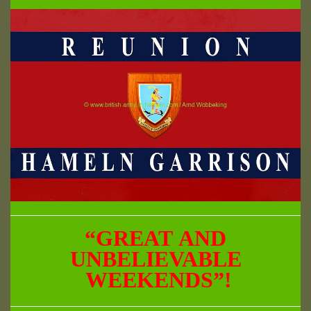
“GREAT
AND
UNBELIEVABLE
WEEKENDS”!