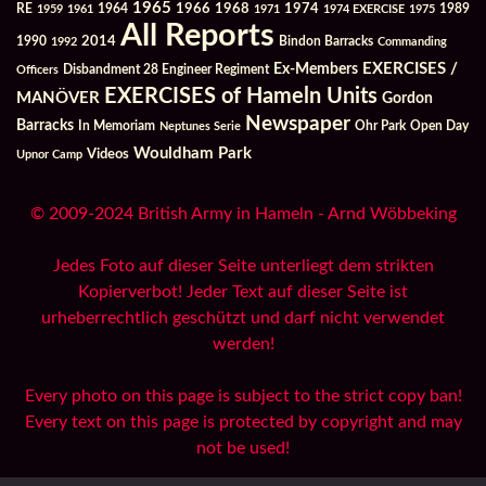
1965
1968
1964
1966
1974
RE
1959
1961
1971
1974 EXERCISE
1975
1989
All Reports
2014
Bindon Barracks
1990
1992
Commanding
Ex-Members
EXERCISES /
Officers
Disbandment 28 Engineer Regiment
EXERCISES of Hameln Units
MANÖVER
Gordon
Newspaper
Barracks
In Memoriam
Ohr Park
Open Day
Neptunes Serie
Wouldham Park
Videos
Upnor Camp
© 2009-2024 British Army in Hameln - Arnd Wöbbeking
Jedes Foto auf dieser Seite unterliegt dem strikten
Kopierverbot! Jeder Text auf dieser Seite ist
urheberrechtlich geschützt und darf nicht verwendet
werden!
Every photo on this page is subject to the strict copy ban!
Every text on this page is protected by copyright and may
not be used!