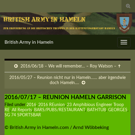
Togg
sear
for
British Army in Hameln
Toggl
navig
2016/06/18 – We will remember… – Roy Watson – ✝
2016/05/27 – Reunion nicht nur in Hameln…… aber irgendwie
doch Hameln….
2016/07/17 – REUNION HAMELN GARRISON
Filed under
2016
,
2016 REunion
,
23 Amphibious Engineer Troop
RE
,
All Reports
,
BARS/PUBS/RESTAURANT
,
BATHTUB
,
GEORGES
,
SG 74 SPORTSBAR
© British Army in Hameln.com / Arnd Wöbbeking