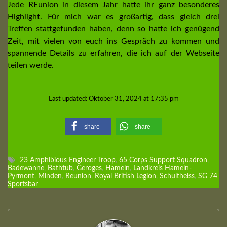
Jede REunion in diesem Jahr hatte ihr ganz besonderes
Highlight. Für mich war es großartig, dass gleich drei
Treffen stattgefunden haben, denn so hatte ich genügend
Zeit, mit vielen von euch ins Gespräch zu kommen und
spannende Details zu erfahren, die ich auf der Webseite
teilen werde.
Last updated: Oktober 31, 2024 at 17:35 pm
share
share
23 Amphibious Engineer Troop
,
65 Corps Support Squadron
,
Badewanne
,
Bathtub
,
Geroges
,
Hameln
,
Landkreis Hameln-
Pyrmont
,
Minden
,
Reunion
,
Royal British Legion
,
Schultheiss
,
SG 74
Sportsbar