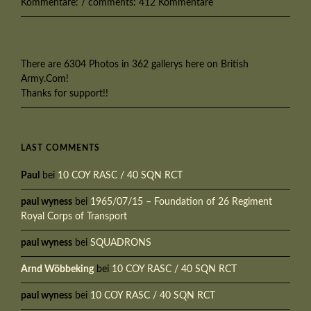
Kommentare: / comments: 412 Kommentare
There are 6304 Photos in 362 gallerys here on British
Army.Com!
Thanks for support!!
LAST COMMENTS
Paul
bei
10 COY RASC / 40 SQN RCT
paul wyness
bei
1965/07/15 – Foundation of 26 Regiment
Royal Corps of Transport
paul wyness
bei
SQUADRONS
Arnd Wöbbeking
bei
10 COY RASC / 40 SQN RCT
paul wyness
bei
10 COY RASC / 40 SQN RCT