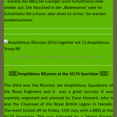
– weckte das BBQ bei Georges (Zum Schultheiss) viele
wieder auf. Der Abschied in der „Badewanne“ oder im
Schultheiss fiel schwer, aber eines ist sicher: Sie werden
wiederkommen.
Amphibious REunion 2016 together wit 23 Amphibious Troop RE
🇩🇪 Amphibious REunion at the SG74 Sportsbar 🇩🇪
The third was the REunion der Amphibious Squadrons of
the Royal Engineers and it was a great success. It was
superbly organised and planned by Dave Howard, who is
also the Chairman of the Royal British Legion in Hameln.
The event kicked off on Friday, 15th July, with a BBQ at the
SG74 Sportsbar. This was followed by a “Horse Racing”