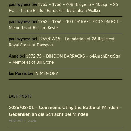
paul wyness
bei
1965 – 1966 – 408 Bridge Tp – 40 Sqn – 26
RCT – Inside Bindon Barracks – by Graham Walker
paul wyness
bei
1963 – 1966 – 10 COY RASC / 40 SQN RCT –
Memories of Richard Keyte
paul wyness
bei
1965/07/15 – Foundation of 26 Regiment
Royal Corps of Transport
Anne
bei
1972-75 – BINDON BARRACKS – 64AmphEngrSqn
– Memories of Bill Crone
Ian Purvis
bei
IN MEMORY
LAST POSTS
2026/08/01 – Commemorating the Battle of Minden –
Gedenken an die Schlacht bei Minden
AUGUST 1, 2026