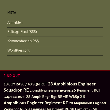
META
Anmelden
Beitrags-Feed (
RSS
)
Kommentare als
RSS
WordPress.org
FIND OUT:
23 Amphibious Engineer
10 COY RASC / 40 SQN RCT
Squadron RE
26 Regiment RCT
23 Amphibious Engineer Troop RE
28
28 Amph Engr Rgt REME WkSp
26Tpt Colm RASC
Amphibious Engineer Regiment RE
28 Amphibious Engineer
28 Engineer Regiment RE
Workshop RE
28 Engr Rgt REME