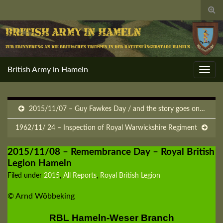
Togg
sear
for
British Army in Hameln
Toggl
navig
2015/11/07 – Guy Fawkes Day / and the story goes on…
1962/11/ 24 – Inspection of Royal Warwickshire Regiment
2015/11/08 – Remembrance Day – Royal British
Legion Hameln
Filed under
2015
,
All Reports
,
Royal British Legion
© Arnd Wöbbeking
RBL Hameln-Weser Branch