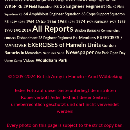
35 Engineer Regiment RE
WKSP RE
29 Field Squadron RE
42 Field
64 Amphibious Engineer Squadron
Squadron RE
65 Corps Support Squadron
1965
1968
1964
1966
1974
RE
1959
1961
1971
1974 EXERCISE
1975
1989
All Reports
2014
Bindon Barracks
1990
1992
Commanding
Ex-Members
EXERCISES /
Officers
Disbandment 28 Engineer Regiment
EXERCISES of Hameln Units
MANÖVER
Gordon
Newspaper
Barracks
In Memoriam
Ohr Park
Open Day
Neptunes Serie
Wouldham Park
Videos
Upnor Camp
© 2009-2024 British Army in Hameln - Arnd Wöbbeking
Jedes Foto auf dieser Seite unterliegt dem strikten
Kopierverbot! Jeder Text auf dieser Seite ist
urheberrechtlich geschützt und darf nicht verwendet
werden!
Every photo on this page is subject to the strict copy ban!