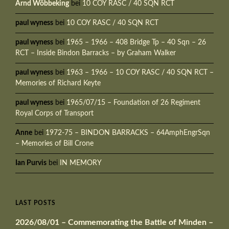
Arnd Wöbbeking
bei
10 COY RASC / 40 SQN RCT
paul wyness
bei
10 COY RASC / 40 SQN RCT
paul wyness
bei
1965 – 1966 – 408 Bridge Tp – 40 Sqn – 26
RCT – Inside Bindon Barracks – by Graham Walker
paul wyness
bei
1963 – 1966 – 10 COY RASC / 40 SQN RCT –
Memories of Richard Keyte
paul wyness
bei
1965/07/15 – Foundation of 26 Regiment
Royal Corps of Transport
Anne
bei
1972-75 – BINDON BARRACKS – 64AmphEngrSqn
– Memories of Bill Crone
Ian Purvis
bei
IN MEMORY
LAST POSTS
2026/08/01 – Commemorating the Battle of Minden –