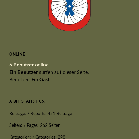
ONLINE
6 Benutzer
online
Ein Benutzer
surfen auf dieser Seite.
Benutzer:
Ein Gast
A BIT STATISTICS:
Beiträge: / Reports: 451 Beiträge
Seiten: / Pages: 262 Seiten
Kategorien: / Categories: 298