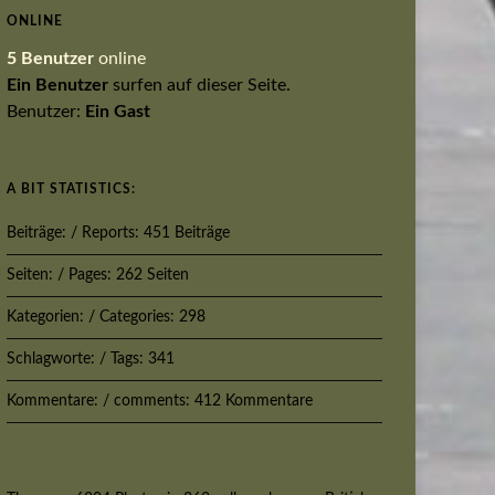
ONLINE
5 Benutzer
online
Ein Benutzer
surfen auf dieser Seite.
Benutzer:
Ein Gast
A BIT STATISTICS:
Beiträge: / Reports: 451 Beiträge
Seiten: / Pages: 262 Seiten
Kategorien: / Categories: 298
Schlagworte: / Tags: 341
Kommentare: / comments: 412 Kommentare