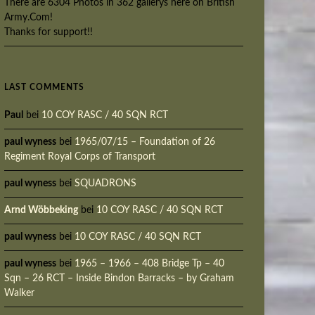
There are 6304 Photos in 362 gallerys here on British
Army.Com!
Thanks for support!!
LAST COMMENTS
Paul
bei
10 COY RASC / 40 SQN RCT
paul wyness
bei
1965/07/15 – Foundation of 26
Regiment Royal Corps of Transport
paul wyness
bei
SQUADRONS
Arnd Wöbbeking
bei
10 COY RASC / 40 SQN RCT
paul wyness
bei
10 COY RASC / 40 SQN RCT
paul wyness
bei
1965 – 1966 – 408 Bridge Tp – 40
Sqn – 26 RCT – Inside Bindon Barracks – by Graham
Walker