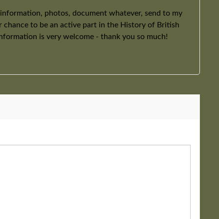
 information, photos, document whatever, send to my
ur chance to be an active part in the History of British
information is very welcome - thank you so much!