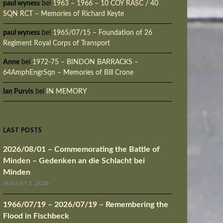
paul wyness
bei
1963 – 1966 – 10 COY RASC / 40
SQN RCT – Memories of Richard Keyte
paul wyness
bei
1965/07/15 – Foundation of 26
Regiment Royal Corps of Transport
Anne
bei
1972-75 – BINDON BARRACKS –
64AmphEngrSqn – Memories of Bill Crone
Ian Purvis
bei
IN MEMORY
LAST POSTS
2026/08/01 – Commemorating the Battle of
Minden – Gedenken an die Schlacht bei
Minden
AUGUST 1, 2026
1966/07/19 – 2026/07/19 – Remembering the
Flood in Fischbeck