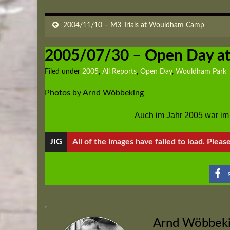
2004/11/10 – M3 Trials at Wouldham Camp
2005/07/30 – Open Day a
Filed under
2005
,
All Reports
,
Open Day
,
Wouldham Park
Photos by Arnd Wöbbeking
Auch im Jahr 2005 war i
JIG
All of the images have failed to load. Pleas
Arnd Wöbbek