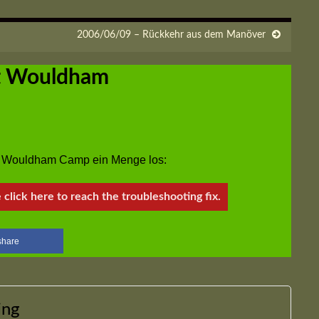
2006/06/09 – Rückkehr aus dem Manöver
t Wouldham
m Wouldham Camp ein Menge los:
e click here to reach the troubleshooting fix.
share
ing