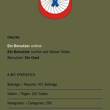
ONLINE
Ein Benutzer
online
Ein Benutzer
surfen auf dieser Seite.
Benutzer:
Ein Gast
A BIT STATISTICS:
Beiträge: / Reports: 451 Beiträge
Seiten: / Pages: 262 Seiten
Kategorien: / Categories: 298