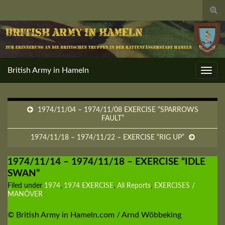
Togg
sear
for
British Army in Hameln
Toggl
navig
1974/11/04 – 1974/11/08 EXERCISE “SPARROWS
FAULT”
1974/11/18 – 1974/11/22 – EXERCISE “RIG UP”
1974/11/14 – 1974/11/18 – EXERCISE “IDLE
SWAN”
Filed under
1974
,
1974 EXERCISE
,
All Reports
,
EXERCISES /
MANÖVER
© British Army in Hameln.com / Arnd Wöbbeking