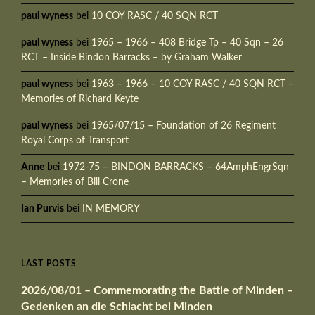
paul wyness
bei
10 COY RASC / 40 SQN RCT
paul wyness
bei
1965 – 1966 – 408 Bridge Tp – 40 Sqn – 26
RCT – Inside Bindon Barracks – by Graham Walker
paul wyness
bei
1963 – 1966 – 10 COY RASC / 40 SQN RCT –
Memories of Richard Keyte
paul wyness
bei
1965/07/15 – Foundation of 26 Regiment
Royal Corps of Transport
Anne
bei
1972-75 – BINDON BARRACKS – 64AmphEngrSqn
– Memories of Bill Crone
Ian Purvis
bei
IN MEMORY
LAST POSTS
2026/08/01 – Commemorating the Battle of Minden –
Gedenken an die Schlacht bei Minden