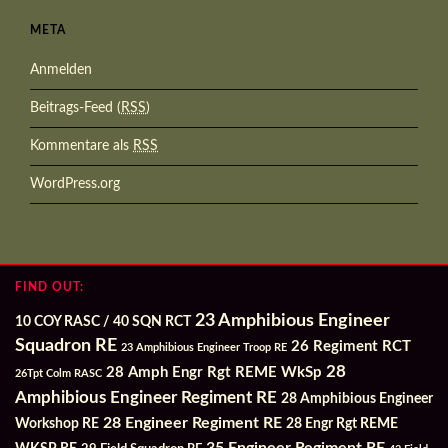
META
Anmelden
Beitrags-Feed (
RSS
)
Kommentare als
RSS
WordPress.org
FIND OUT:
23 Amphibious Engineer
10 COY RASC / 40 SQN RCT
Squadron RE
26 Regiment RCT
23 Amphibious Engineer Troop RE
28
28 Amph Engr Rgt REME WkSp
26Tpt Colm RASC
Amphibious Engineer Regiment RE
28 Amphibious Engineer
28 Engineer Regiment RE
Workshop RE
28 Engr Rgt REME