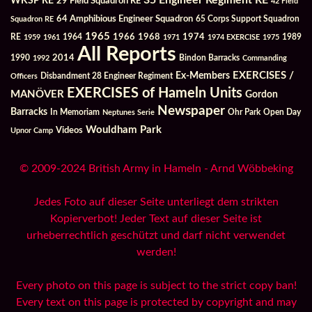
35 Engineer Regiment RE
WKSP RE
29 Field Squadron RE
42 Field
64 Amphibious Engineer Squadron
Squadron RE
65 Corps Support Squadron
1965
1968
1964
1966
1974
RE
1959
1961
1971
1974 EXERCISE
1975
1989
All Reports
2014
Bindon Barracks
1990
1992
Commanding
Ex-Members
EXERCISES /
Officers
Disbandment 28 Engineer Regiment
EXERCISES of Hameln Units
MANÖVER
Gordon
Newspaper
Barracks
In Memoriam
Ohr Park
Open Day
Neptunes Serie
Wouldham Park
Videos
Upnor Camp
© 2009-2024 British Army in Hameln - Arnd Wöbbeking
Jedes Foto auf dieser Seite unterliegt dem strikten
Kopierverbot! Jeder Text auf dieser Seite ist
urheberrechtlich geschützt und darf nicht verwendet
werden!
Every photo on this page is subject to the strict copy ban!
Every text on this page is protected by copyright and may