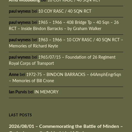
Arnd Wöbbeking
bei
10 COY RASC / 40 SQN RCT
paul wyness
bei
10 COY RASC / 40 SQN RCT
paul wyness
bei
1965 – 1966 – 408 Bridge Tp – 40 Sqn – 26
RCT – Inside Bindon Barracks – by Graham Walker
paul wyness
bei
1963 – 1966 – 10 COY RASC / 40 SQN RCT –
Memories of Richard Keyte
paul wyness
bei
1965/07/15 – Foundation of 26 Regiment
Royal Corps of Transport
Anne
bei
1972-75 – BINDON BARRACKS – 64AmphEngrSqn
– Memories of Bill Crone
Ian Purvis
bei
IN MEMORY
LAST POSTS
2026/08/01 – Commemorating the Battle of Minden –