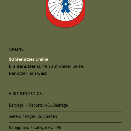
ONLINE
10 Benutzer
online
Ein Benutzer
surfen auf dieser Seite.
Benutzer:
Ein Gast
A BIT STATISTICS:
Beiträge: / Reports: 451 Beiträge
Seiten: / Pages: 262 Seiten
Kategorien: / Categories: 298