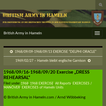
Togg
sear
for
British Army in Hameln
Toggl
navig
1968/09/09-1968/09/13 EXERCISE “DELPHI ORACLE”
1969/02/27 – Hameln bleibt englische Garnison
1968/09/16-1968/09/20 Exercise „DRESS
REHEARSAL“
Filed under
1968
,
1968 EXERCISE
,
All Reports
,
EXERCISES /
MANÖVER
,
EXERCISES of Hameln Units
© British Army in Hameln.com / Arnd Wöbbeking