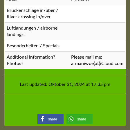
Brückenschläge in/über /
River crossing in/over
Luftlandungen / airborne
landings:
Besonderheiten / Specials:
Additional information?
Please mail me:
Photos?
armaniwoe(at)iCloud.com
Last updated: Oktober 31, 2024 at 17:35 pm
share
share