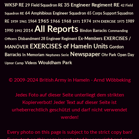
35 Engineer Regiment RE
WKSP RE
29 Field Squadron RE
42 Field
64 Amphibious Engineer Squadron
Squadron RE
65 Corps Support Squadron
1965
1968
1964
1966
1974
RE
1959
1961
1971
1974 EXERCISE
1975
1989
All Reports
2014
Bindon Barracks
1990
1992
Commanding
Ex-Members
EXERCISES /
Officers
Disbandment 28 Engineer Regiment
EXERCISES of Hameln Units
MANÖVER
Gordon
Newspaper
Barracks
In Memoriam
Ohr Park
Open Day
Neptunes Serie
Wouldham Park
Videos
Upnor Camp
© 2009-2024 British Army in Hameln - Arnd Wöbbeking
Jedes Foto auf dieser Seite unterliegt dem strikten
Kopierverbot! Jeder Text auf dieser Seite ist
urheberrechtlich geschützt und darf nicht verwendet
werden!
Every photo on this page is subject to the strict copy ban!