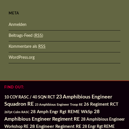
META
Anmelden
Beitrags-Feed (
RSS
)
Kommentare als
RSS
WordPress.org
FIND OUT:
23 Amphibious Engineer
10 COY RASC / 40 SQN RCT
Squadron RE
26 Regiment RCT
23 Amphibious Engineer Troop RE
28
28 Amph Engr Rgt REME WkSp
26Tpt Colm RASC
Amphibious Engineer Regiment RE
28 Amphibious Engineer
28 Engineer Regiment RE
Workshop RE
28 Engr Rgt REME