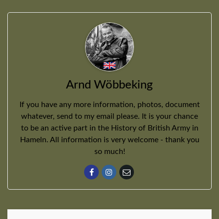
Arnd Wöbbeking
If you have any more information, photos, document
whatever, send to my email please. It is your chance
to be an active part in the History of British Army in
Hameln. All information is very welcome - thank you
so much!