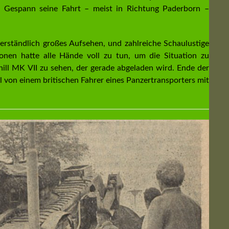
s Gespann seine Fahrt – meist in Richtung Paderborn –
erständlich großes Aufsehen, und zahlreiche Schaulustige
ionen hatte alle Hände voll zu tun, um die Situation zu
chill MK VII zu sehen, der gerade abgeladen wird. Ende der
 von einem britischen Fahrer eines Panzertransporters mit