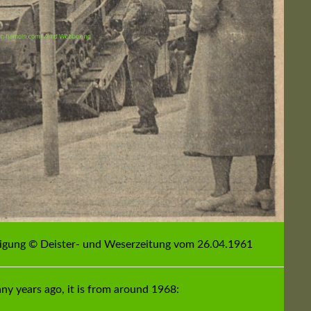
migung © Deister- und Weserzeitung vom 26.04.1961
ny years ago, it is from around 1968: