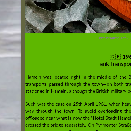
© https://british-arm
🇬🇧
19
Tank Transpo
Hameln was located right in the middle of the B
transports passed through the town—on both trac
stationed in Hameln, although the British military p
Such was the case on 25th April 1961, when heavy
way through the town. To avoid overloading the
offloaded near what is now the “Hotel Stadt Hameln
crossed the bridge separately. On Pyrmonter Straße