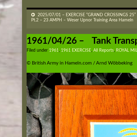
2025/07/01 – EXERCISE “GRAND CROSSINGS 25”
Pt.2 – 23 AMPH – Weser Upnor Training Area Hameln
1961/04/26 – Tank Transp
Filed under
1961
,
1961 EXERCISE
,
All Reports
,
ROYAL MI
© British Army in Hameln.com / Arnd Wöbbeking