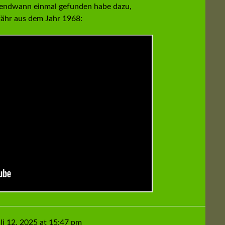
rgendwann einmal gefunden habe dazu,
ähr aus dem Jahr 1968:
li 12, 2025 at 15:47 pm