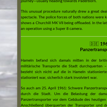
journey—usually heading towards Paderborn.
This unusual procedure naturally drew a great dea
spectacle. The police forces of both nations were
shows a Churchill MK VII being offloaded. In the lat
an operation using a Super 8 camera.
🇩🇪
19
Panzertrans
Hameln befand sich damals mitten in der briti
militärische Transporte die Stadt durchquerten 
bezieht sich nicht auf die in Hameln stationierten
stationiert war, sicherlich stark involviert war.
So auch am 25. April 1961: Schwere Panzertransp
durch die Stadt. Um die Belastung der dama
Panzertransporter vor dem Gebäude des heutigen 
Anschließend überquerten der Transporter und d