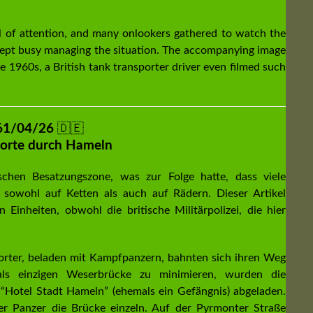
l of attention, and many onlookers gathered to watch the
 kept busy managing the situation. The accompanying image
e 1960s, a British tank transporter driver even filmed such
61/04/26
🇩🇪
porte durch Hameln
schen Besatzungszone, was zur Folge hatte, dass viele
– sowohl auf Ketten als auch auf Rädern. Dieser Artikel
 Einheiten, obwohl die britische Militärpolizei, die hier
orter, beladen mit Kampfpanzern, bahnten sich ihren Weg
ls einzigen Weserbrücke zu minimieren, wurden die
“Hotel Stadt Hameln” (ehemals ein Gefängnis) abgeladen.
er Panzer die Brücke einzeln. Auf der Pyrmonter Straße