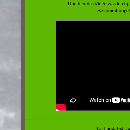
Und hier das Video was ich i
es stammt ungef
Last updated: Ju