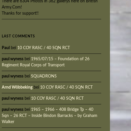
There are 6304 Photos in 362 gallerys here on British
Army.Com!
Thanks for support!!
LAST COMMENTS
Paul
bei
10 COY RASC / 40 SQN RCT
paul wyness
bei
1965/07/15 – Foundation of 26
Regiment Royal Corps of Transport
paul wyness
bei
SQUADRONS
Arnd Wöbbeking
bei
10 COY RASC / 40 SQN RCT
paul wyness
bei
10 COY RASC / 40 SQN RCT
paul wyness
bei
1965 – 1966 – 408 Bridge Tp – 40
Sqn – 26 RCT – Inside Bindon Barracks – by Graham
Walker