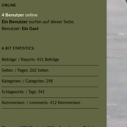
ONLINE
4 Benutzer
online
Ein Benutzer
surfen auf dieser Seite.
Benutzer:
Ein Gast
A BIT STATISTICS:
Beiträge: / Reports: 451 Beiträge
Seiten: / Pages: 262 Seiten
Kategorien: / Categories: 298
Schlagworte: / Tags: 341
Kommentare: / comments: 412 Kommentare