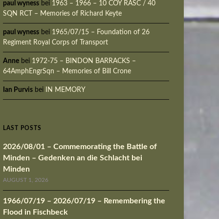
paul wyness
bei
1963 – 1966 – 10 COY RASC / 40
SQN RCT – Memories of Richard Keyte
paul wyness
bei
1965/07/15 – Foundation of 26
Regiment Royal Corps of Transport
Anne
bei
1972-75 – BINDON BARRACKS –
64AmphEngrSqn – Memories of Bill Crone
Ian Purvis
bei
IN MEMORY
LAST POSTS
2026/08/01 – Commemorating the Battle of
Minden – Gedenken an die Schlacht bei
Minden
AUGUST 1, 2026
1966/07/19 – 2026/07/19 – Remembering the
Flood in Fischbeck