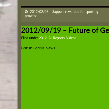
2012/02/03 – Sappers rewarded for sporting
prowess
2012/09/19 – Future of Ge
Filed under
2012
,
All Reports
,
Videos
British Forces News