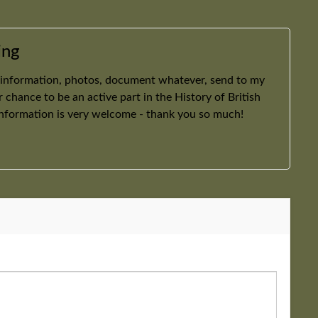
ing
 information, photos, document whatever, send to my
ur chance to be an active part in the History of British
information is very welcome - thank you so much!