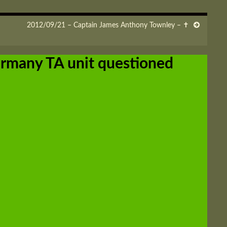
2012/09/21 – Captain James Anthony Townley – ✝
rmany TA unit questioned