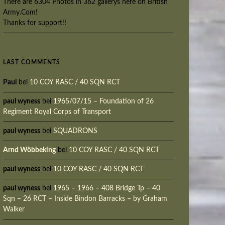
There are 6304 Photos in 362 gallerys here on British
Army.Com!
Thanks for support!!
LAST COMMENTS
Paul
bei
10 COY RASC / 40 SQN RCT
paul wyness
bei
1965/07/15 – Foundation of 26
Regiment Royal Corps of Transport
paul wyness
bei
SQUADRONS
Arnd Wöbbeking
bei
10 COY RASC / 40 SQN RCT
paul wyness
bei
10 COY RASC / 40 SQN RCT
paul wyness
bei
1965 – 1966 – 408 Bridge Tp – 40
Sqn – 26 RCT – Inside Bindon Barracks – by Graham
Walker