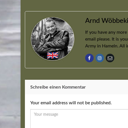
Arnd Wöbbek
If you have any more
email please. It is yo
Army in Hameln. All 
Schreibe einen Kommentar
Your email address will not be published.