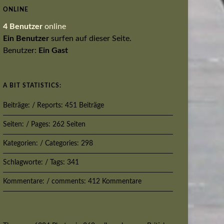
ONLINE
4 Benutzer
online
Ein Benutzer
surfen auf dieser Seite.
Benutzer:
Ein Gast
A BIT STATISTICS:
Beiträge: / Reports: 451 Beiträge
Seiten: / Pages: 262 Seiten
Kategorien: / Categories: 298
Schlagworte: / Tags: 341
Kommentare: / comments: 412 Kommentare