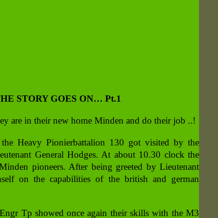
 THE STORY GOES ON… Pt.1
ey are in their new home Minden and do their job ..!
e Heavy Pionierbattalion 130 got visited by the
eutenant General Hodges. At about 10.30 clock the
 Minden pioneers. After being greeted by Lieutenant
elf on the capabilities of the british and german
Engr Tp showed once again their skills with the M3