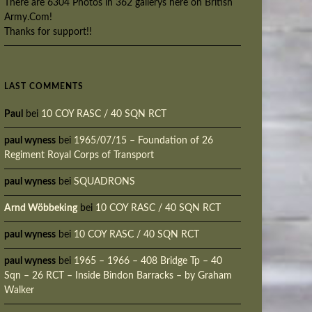
There are 6304 Photos in 362 gallerys here on British
Army.Com!
Thanks for support!!
LAST COMMENTS
Paul
bei
10 COY RASC / 40 SQN RCT
paul wyness
bei
1965/07/15 – Foundation of 26
Regiment Royal Corps of Transport
paul wyness
bei
SQUADRONS
Arnd Wöbbeking
bei
10 COY RASC / 40 SQN RCT
paul wyness
bei
10 COY RASC / 40 SQN RCT
paul wyness
bei
1965 – 1966 – 408 Bridge Tp – 40
Sqn – 26 RCT – Inside Bindon Barracks – by Graham
Walker