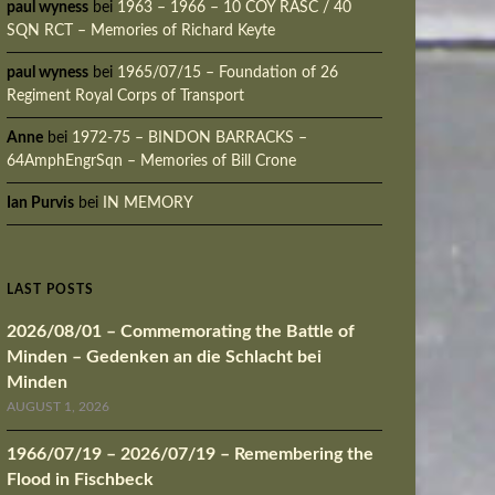
paul wyness
bei
1963 – 1966 – 10 COY RASC / 40
SQN RCT – Memories of Richard Keyte
paul wyness
bei
1965/07/15 – Foundation of 26
Regiment Royal Corps of Transport
Anne
bei
1972-75 – BINDON BARRACKS –
64AmphEngrSqn – Memories of Bill Crone
Ian Purvis
bei
IN MEMORY
LAST POSTS
2026/08/01 – Commemorating the Battle of
Minden – Gedenken an die Schlacht bei
Minden
AUGUST 1, 2026
1966/07/19 – 2026/07/19 – Remembering the
Flood in Fischbeck