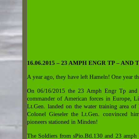
16.06.2015 – 23 AMPH ENGR TP – AND
A year ago, they have left Hameln! One year th
On 06/16/2015 the 23 Amph Engr Tp and th
commander of American forces in Europe, Li
Lt.Gen. landed on the water training area of
Colonel Gieseler the Lt.Gen. convinced hims
pioneers stationed in Minden!
The Soldiers from sPio.Btl.130 and 23 amph 