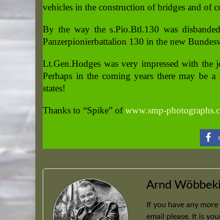
vehicles in the construction of bridges and of c
By the way the s.Pio.Btl.130 was disbande
Panzerpionierbattalion 130 in the new Bunde
Lt.Gen.Hodges was very impressed with the jo
Perhaps in the coming years there may be a f
states!
Thanks to “Spike” of
www.smp-photographs.
Arnd Wöbbek
If you have any more
email please. It is yo