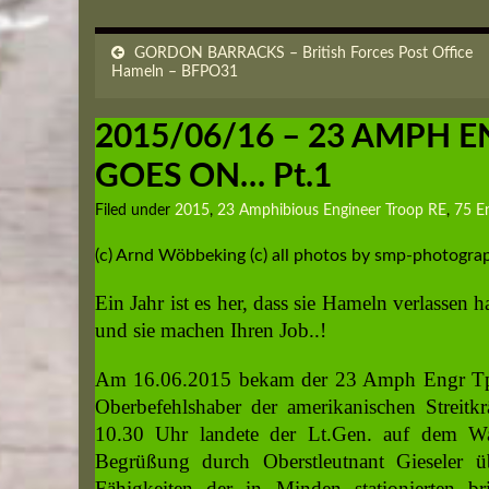
GORDON BARRACKS – British Forces Post Office
Hameln – BFPO31
2015/06/16 – 23 AMPH E
GOES ON… Pt.1
Filed under
2015
,
23 Amphibious Engineer Troop RE
,
75 E
(c) Arnd Wöbbeking (c) all photos by smp-photogr
Ein Jahr ist es her, dass sie Hameln verlassen
und sie machen Ihren Job..!
Am 16.06.2015 bekam der 23 Amph Engr Tp 
Oberbefehlshaber der amerikanischen Streitk
10.30 Uhr landete der Lt.Gen. auf dem Wa
Begrüßung durch Oberstleutnant Gieseler ü
Fähigkeiten der in Minden stationierten b