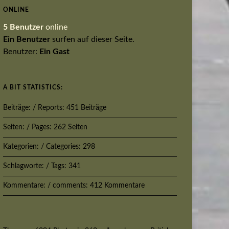
ONLINE
5 Benutzer
online
Ein Benutzer
surfen auf dieser Seite.
Benutzer:
Ein Gast
A BIT STATISTICS:
Beiträge: / Reports: 451 Beiträge
Seiten: / Pages: 262 Seiten
Kategorien: / Categories: 298
Schlagworte: / Tags: 341
Kommentare: / comments: 412 Kommentare