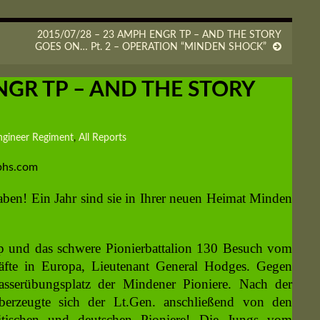
2015/07/28 – 23 AMPH ENGR TP – AND THE STORY
GOES ON… Pt. 2 – OPERATION “MINDEN SHOCK”
NGR TP – AND THE STORY
ngineer Regiment
,
All Reports
aphs.com
 haben! Ein Jahr sind sie in Ihrer neuen Heimat Minden
und das schwere Pionierbattalion 130 Besuch vom
räfte in Europa, Lieutenant General Hodges. Gegen
sserübungsplatz der Mindener Pioniere. Nach der
berzeugte sich der Lt.Gen. anschließend von den
ritischen und deutschen Pioniere! Die Jungs vom